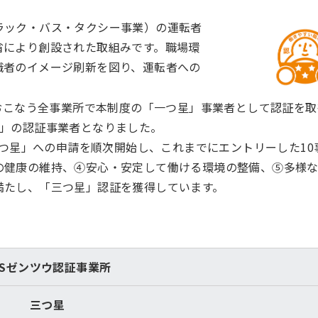
ラック・バス・タクシー事業）の運転者
省により創設された取組みです。職場環
職者のイメージ刷新を図り、運転者への
おこなう全事業所で本制度の「一つ星」事業者として認証を取得
星」の認証事業者となりました。
三つ星」への申請を順次開始し、これまでにエントリーした10
の健康の維持、④安心・安定して働ける環境の整備、⑤多様
満たし、「三つ星」認証を獲得しています。
BSゼンツウ認証事業所
三つ星