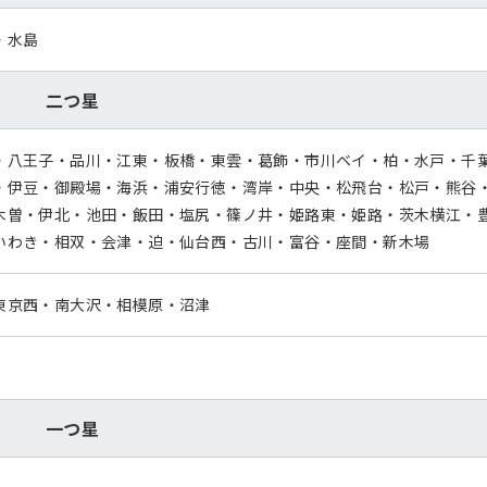
・水島
二つ星
・八王子・品川・江東・板橋・東雲・葛飾・市川ベイ・柏・水戸・千
・伊豆・御殿場・海浜・浦安行徳・湾岸・中央・松飛台・松戸・熊谷
木曽・伊北・池田・飯田・塩尻・篠ノ井・姫路東・姫路・茨木横江・
いわき・相双・会津・迫・仙台西・古川・富谷・座間・新木場
東京西・南大沢・相模原・沼津
一つ星