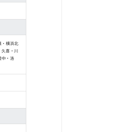
葉・横浜北
・久喜・川
豊中・洛